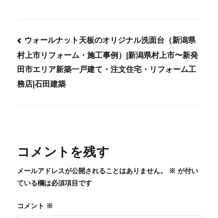
ウォールナット天板のオリジナル洗面台（新潟県
村上市リフォーム・施工事例）|新潟県村上市〜新発
投
田市エリア新築一戸建て・注文住宅・リフォーム工
稿
務店|石田建築
ナ
ビ
ゲ
ー
シ
コメントを残す
ョ
メールアドレスが公開されることはありません。
※
が付い
ン
ている欄は必須項目です
コメント
※