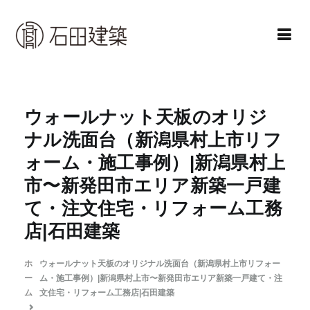
コ
ン
テ
ン
石田建築株式会社
暮らしを仕立てる
ツ
へ
ウォールナット天板のオリジ
ス
ナル洗面台（新潟県村上市リフ
キ
ォーム・施工事例）|新潟県村上
ッ
市〜新発田市エリア新築一戸建
プ
て・注文住宅・リフォーム工務
店|石田建築
ホ
ウォールナット天板のオリジナル洗面台（新潟県村上市リフォー
ー
ム・施工事例）|新潟県村上市〜新発田市エリア新築一戸建て・注
ム
文住宅・リフォーム工務店|石田建築