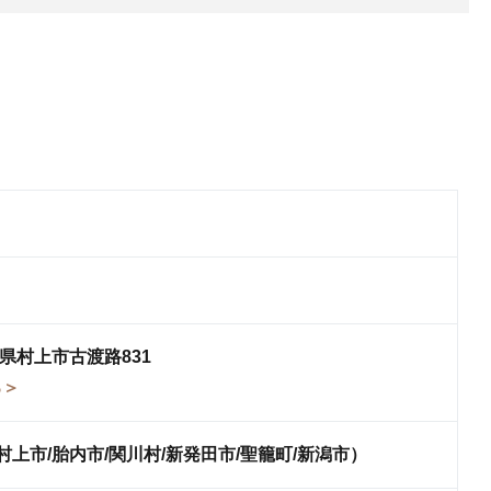
新潟県村上市古渡路831
る＞
上市/胎内市/関川村/新発田市/聖籠町/新潟市）