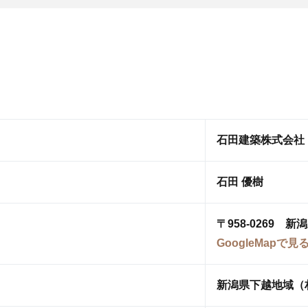
石田建築株式会社
石田 優樹
〒958-0269 
GoogleMapで見
新潟県下越地域（村