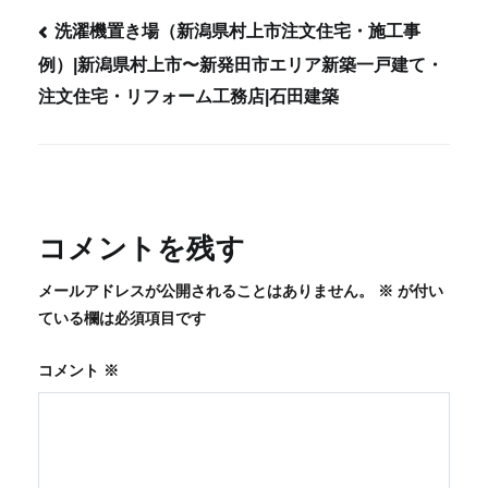
洗濯機置き場（新潟県村上市注文住宅・施工事
例）|新潟県村上市〜新発田市エリア新築一戸建て・
投
注文住宅・リフォーム工務店|石田建築
稿
ナ
ビ
ゲ
ー
コメントを残す
シ
メールアドレスが公開されることはありません。
※
が付い
ョ
ている欄は必須項目です
ン
コメント
※