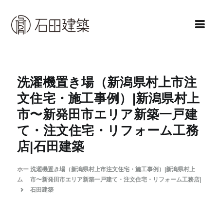
コ
ン
テ
ン
石田建築株式会社
暮らしを仕立てる
ツ
へ
洗濯機置き場（新潟県村上市注
ス
文住宅・施工事例）|新潟県村上
キ
市〜新発田市エリア新築一戸建
ッ
て・注文住宅・リフォーム工務
プ
店|石田建築
ホー
洗濯機置き場（新潟県村上市注文住宅・施工事例）|新潟県村上
ム
市〜新発田市エリア新築一戸建て・注文住宅・リフォーム工務店|
石田建築