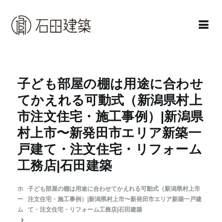
コ
ン
テ
ン
石田建築株式会社
暮らしを仕立てる
ツ
へ
子ども部屋の棚は用途に合わせ
ス
てかえれる可動式（新潟県村上
キ
市注文住宅・施工事例）|新潟県
ッ
村上市〜新発田市エリア新築一
プ
戸建て・注文住宅・リフォーム
工務店|石田建築
ホ
子ども部屋の棚は用途に合わせてかえれる可動式（新潟県村上市
ー
注文住宅・施工事例）|新潟県村上市〜新発田市エリア新築一戸建
ム
て・注文住宅・リフォーム工務店|石田建築