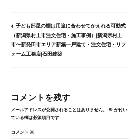
子ども部屋の棚は用途に合わせてかえれる可動式
（新潟県村上市注文住宅・施工事例）|新潟県村上
投
市〜新発田市エリア新築一戸建て・注文住宅・リフ
稿
ォーム工務店|石田建築
ナ
ビ
ゲ
ー
シ
コメントを残す
ョ
メールアドレスが公開されることはありません。
※
が付い
ン
ている欄は必須項目です
コメント
※