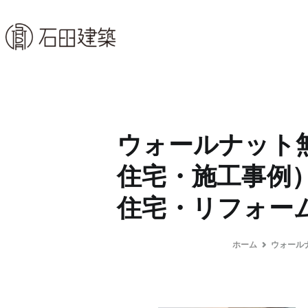
コ
ン
石田建築株式会社
暮らしを仕立てる
テ
ン
ツ
へ
ス
ウォールナット
キ
ッ
住宅・施工事例
プ
住宅・リフォー
ホーム
ウォール