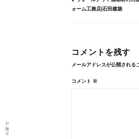
ォーム工務店|石田建築
投
稿
ナ
コメントを残す
ビ
メールアドレスが公開される
ゲ
コメント
※
ー
シ
ョ
お知らせ
ン