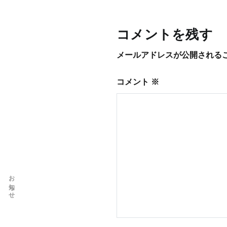
稿
ナ
コメントを残す
ビ
メールアドレスが公開される
ゲ
コメント
※
ー
シ
ョ
ン
お知らせ