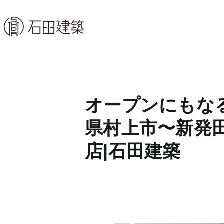
コ
ン
石田建築株式会社
暮らしを仕立てる
テ
ン
ツ
へ
ス
オープンにもな
キ
ッ
県村上市〜新発
プ
店|石田建築