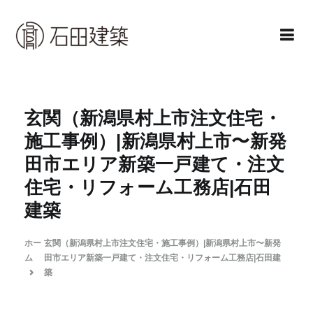
コ
ン
テ
ン
石田建築株式会社
暮らしを仕立てる
ツ
へ
玄関（新潟県村上市注文住宅・
ス
施工事例）|新潟県村上市〜新発
キ
田市エリア新築一戸建て・注文
ッ
住宅・リフォーム工務店|石田
プ
建築
ホー
玄関（新潟県村上市注文住宅・施工事例）|新潟県村上市〜新発
ム
田市エリア新築一戸建て・注文住宅・リフォーム工務店|石田建
築