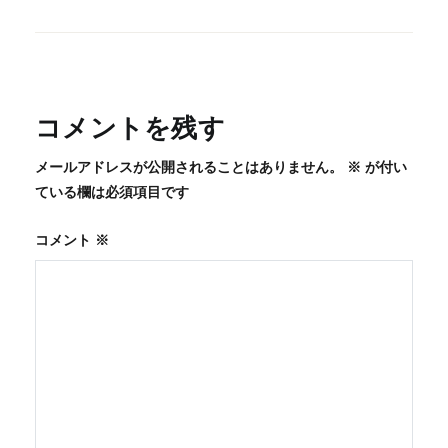
稿
ナ
ビ
ゲ
ー
コメントを残す
シ
メールアドレスが公開されることはありません。
※
が付い
ョ
ている欄は必須項目です
ン
コメント
※