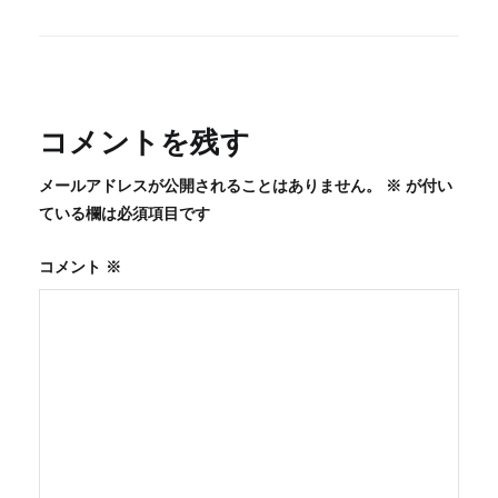
稿
ナ
ビ
ゲ
ー
コメントを残す
シ
メールアドレスが公開されることはありません。
※
が付い
ョ
ている欄は必須項目です
ン
コメント
※