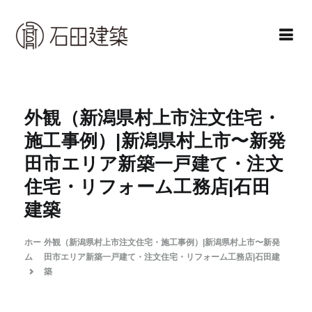
コ
ン
テ
ン
石田建築株式会社
暮らしを仕立てる
ツ
へ
外観（新潟県村上市注文住宅・
ス
施工事例）|新潟県村上市〜新発
キ
田市エリア新築一戸建て・注文
ッ
住宅・リフォーム工務店|石田
プ
建築
ホー
外観（新潟県村上市注文住宅・施工事例）|新潟県村上市〜新発
ム
田市エリア新築一戸建て・注文住宅・リフォーム工務店|石田建
築