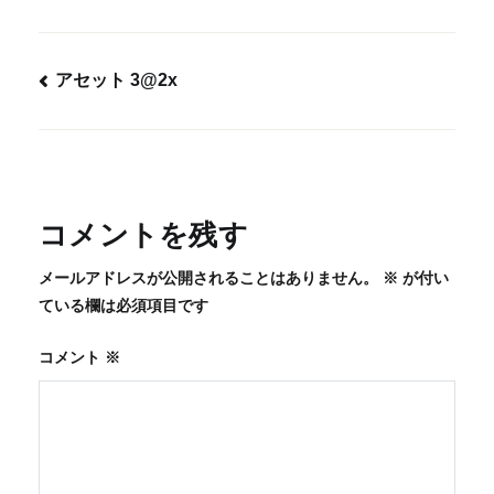
アセット 3@2x
投
稿
ナ
ビ
コメントを残す
ゲ
メールアドレスが公開されることはありません。
※
が付い
ー
ている欄は必須項目です
シ
ョ
コメント
※
ン