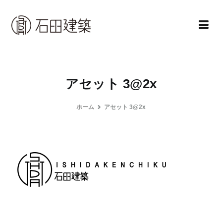
コ
ン
テ
ン
石田建築株式会社
暮らしを仕立てる
ツ
へ
アセット 3@2x
ス
キ
ホーム
アセット 3@2x
ッ
プ