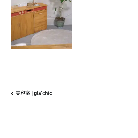
美容室 | gla’chic
投
稿
ナ
ビ