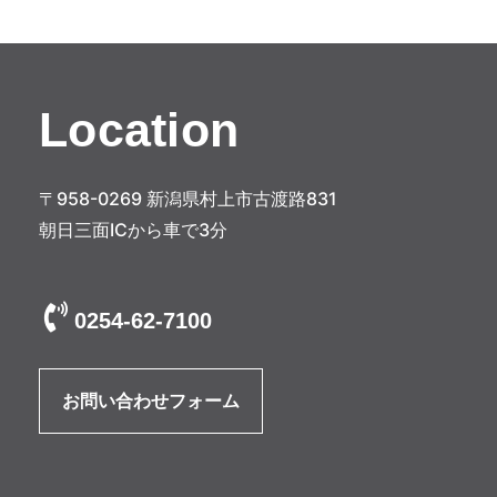
ゲ
ー
シ
Location
ョ
ン
〒958-0269 新潟県村上市古渡路831
朝日三面ICから車で3分
0254-62-7100
お問い合わせフォーム