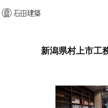
コ
ン
石田建築株式会社
暮らしを仕立てる
テ
ン
ツ
へ
ス
新潟県村上市工
キ
ッ
プ