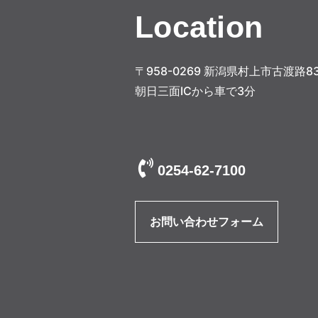
ビ
Location
ゲ
ー
〒958-0269 新潟県村上市古渡路83
朝日三面ICから車で3分
シ
ョ
ン
0254-62-7100
お問い合わせフォーム