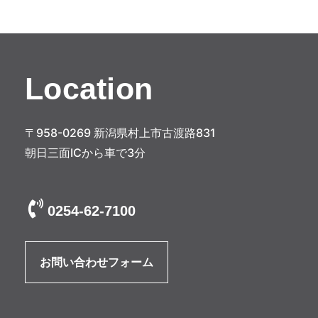
ゲ
ー
シ
Location
ョ
ン
〒958-0269 新潟県村上市古渡路831
朝日三面ICから車で3分
0254-62-7100
お問い合わせフォーム