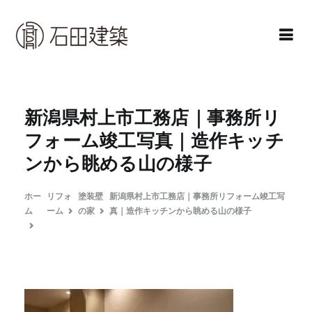
コ
ン
テ
ン
石田建築株式会社
暮らしを仕立てる
ツ
へ
新潟県村上市工務店｜事務所リ
ス
フォーム竣工写真｜造作キッチ
キ
ンから眺める山の様子
ッ
プ
ホー
リフォ
塗装壁
新潟県村上市工務店｜事務所リフォーム竣工写
ム
ーム
の家
真｜造作キッチンから眺める山の様子