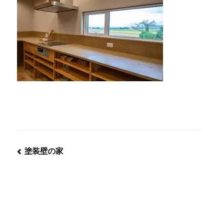
塗装壁の家
投
稿
ナ
ビ