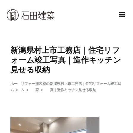
コ
ン
テ
ン
石田建築株式会社
暮らしを仕立てる
ツ
へ
新潟県村上市工務店｜住宅リフ
ス
ォーム竣工写真｜造作キッチン
キ
見せる収納
ッ
プ
ホー
リフォー
塗装壁の
新潟県村上市工務店｜住宅リフォーム竣工写
ム
ム
家
真｜造作キッチン見せる収納