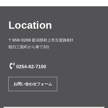
ゲ
ー
シ
Location
ョ
ン
〒958-0269 新潟県村上市古渡路831
朝日三面ICから車で3分
0254-62-7100
お問い合わせフォーム