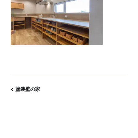
塗装壁の家
投
稿
ナ
ビ