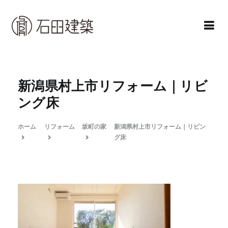
コ
ン
テ
ン
石田建築株式会社
暮らしを仕立てる
ツ
へ
新潟県村上市リフォーム｜リビ
ス
ング床
キ
ッ
ホーム
リフォーム
坂町の家
新潟県村上市リフォーム｜リビン
プ
グ床