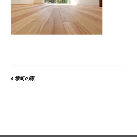
坂町の家
投
稿
ナ
ビ
ゲ