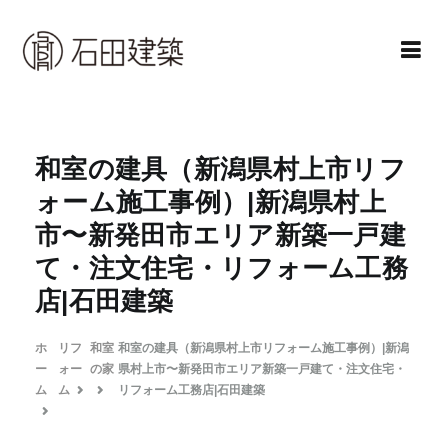
コ
ン
テ
ン
石田建築株式会社
暮らしを仕立てる
ツ
へ
和室の建具（新潟県村上市リフ
ス
ォーム施工事例）|新潟県村上
キ
市〜新発田市エリア新築一戸建
ッ
て・注文住宅・リフォーム工務
プ
店|石田建築
ホ
リフ
和室
和室の建具（新潟県村上市リフォーム施工事例）|新潟
ー
ォー
の家
県村上市〜新発田市エリア新築一戸建て・注文住宅・
ム
ム
リフォーム工務店|石田建築