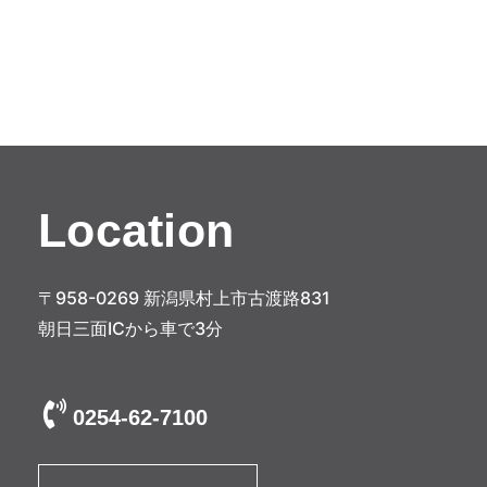
稿
ナ
ビ
ゲ
ー
シ
Location
ョ
ン
〒958-0269 新潟県村上市古渡路831
朝日三面ICから車で3分
0254-62-7100