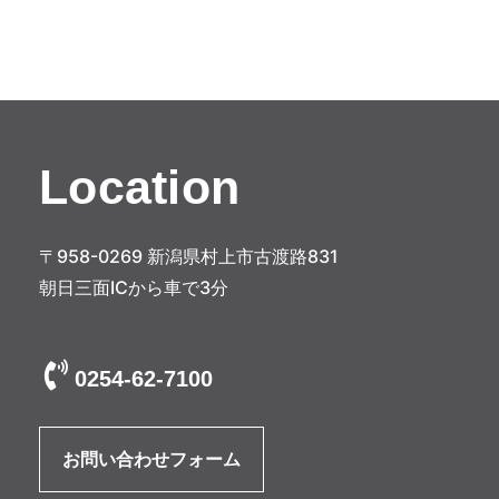
ナ
ビ
ゲ
ー
シ
Location
ョ
ン
〒958-0269 新潟県村上市古渡路831
朝日三面ICから車で3分
0254-62-7100
お問い合わせフォーム