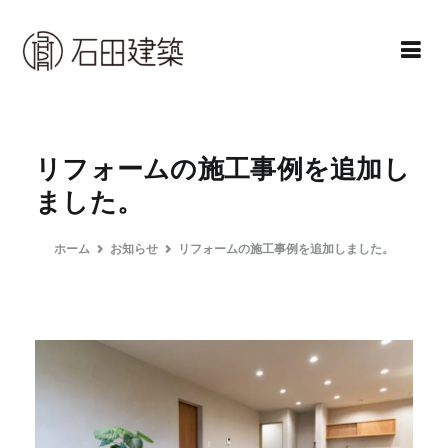
コ
ン
テ
ン
石田建築株式会社
暮らしを仕立てる
ツ
へ
リフォームの施工事例を追加し
ス
ました。
キ
ッ
ホーム
お知らせ
リフォームの施工事例を追加しました。
プ