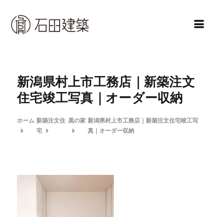
コ
ン
テ
ン
石田建築株式会社
暮らしを仕立てる
ツ
へ
新潟県村上市工務店｜新築注文
ス
住宅竣工写真｜オーダー収納
キ
ッ
ホーム
新築注文住
黒の家
新潟県村上市工務店｜新築注文住宅竣工写
プ
宅
真｜オーダー収納