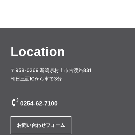
ナ
ビ
ゲ
ー
シ
Location
ョ
ン
〒958-0269 新潟県村上市古渡路831
朝日三面ICから車で3分
0254-62-7100
お問い合わせフォーム