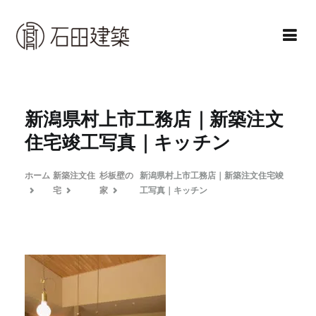
コ
ン
テ
ン
石田建築株式会社
暮らしを仕立てる
ツ
へ
新潟県村上市工務店｜新築注文
ス
住宅竣工写真｜キッチン
キ
ッ
ホーム
新築注文住
杉板壁の
新潟県村上市工務店｜新築注文住宅竣
プ
宅
家
工写真｜キッチン