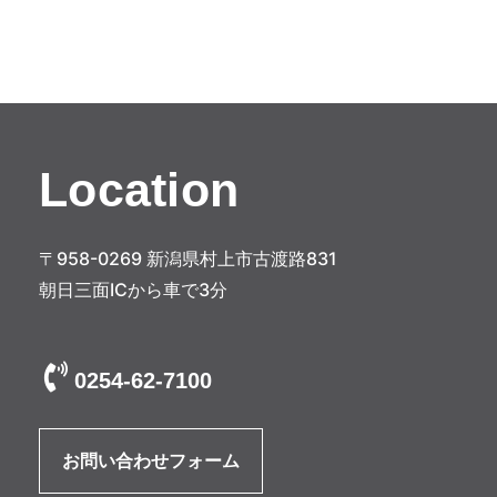
ナ
ビ
ゲ
ー
シ
Location
ョ
ン
〒958-0269 新潟県村上市古渡路831
朝日三面ICから車で3分
0254-62-7100
お問い合わせフォーム