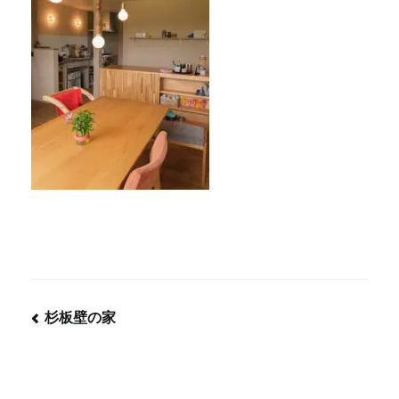
杉板壁の家
投
稿